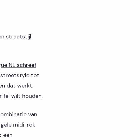
 straatstijl
ue NL schreef
streetstyle tot
en dat werkt.
 fel wilt houden.
combinatie van
 gele midi-rok
p een