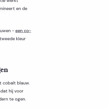
tie werkt
omineert en de
bouwen -
een co-
 tweede kleur
gen
t cobalt blauw.
dat hij voor
dern te ogen.