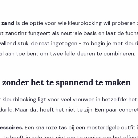
 zand
is de optie voor wie kleurblocking wil probere
Het zandtint fungeert als neutrale basis en laat de fuch
allend stuk, de rest ingetogen - zo begin je met kleurb
al aan toe bent om twee felle kleuren te combineren.
e zonder het te spannend te maken
kleurblocking ligt voor veel vrouwen in hetzelfde: het 
durfd. Maar dat hoeft het niet te zijn. Een paar concre
essoires.
Een knalroze tas bij een mosterdgele outfit i
. Je hoeft je hele look niet om te gooien om het effect