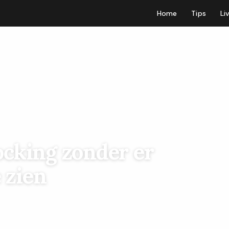
Home
Tips
Li
ocking zonder er
 zien