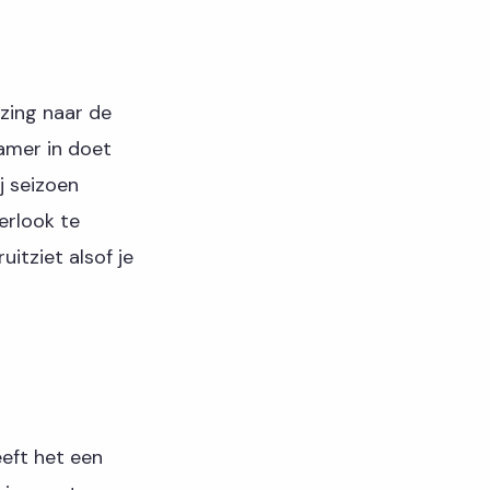
jzing naar de
kamer in doet
j seizoen
erlook te
itziet alsof je
eeft het een