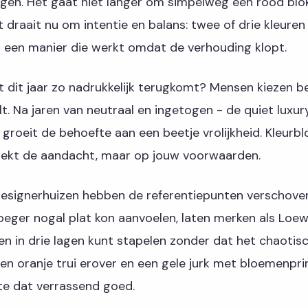
egen. Het gaat niet langer om simpelweg een rood blo
t draait nu om intentie en balans: twee of drie kleuren
 een manier die werkt omdat de verhouding klopt.
t dit jaar zo nadrukkelijk terugkomt? Mensen kiezen 
lt. Na jaren van neutraal en ingetogen - de quiet luxur
 groeit de behoefte aan een beetje vrolijkheid. Kleurbl
 trekt de aandacht, maar op jouw voorwaarden.
designerhuizen hebben de referentiepunten verschove
oeger nogal plat kon aanvoelen, laten merken als Loe
ren in drie lagen kunt stapelen zonder dat het chaotis
een oranje trui erover en een gele jurk met bloemenpr
kte dat verrassend goed.