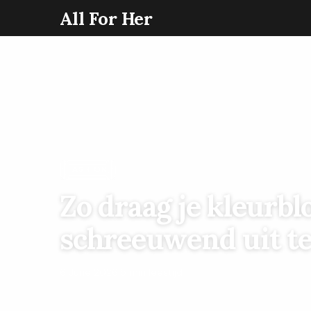
All For Her
FASHION
Zo draag je kleurbl
schreeuwend uit te
6 June 2026
·
5 min leestijd