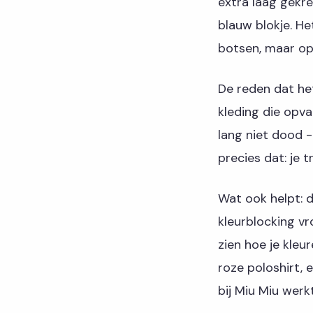
extra laag gekr
blauw blokje. He
botsen, maar op
De reden dat he
kleding die opva
lang niet dood -
precies dat: je
Wat ook helpt: 
kleurblocking vr
zien hoe je kleu
roze poloshirt, 
bij Miu Miu wer