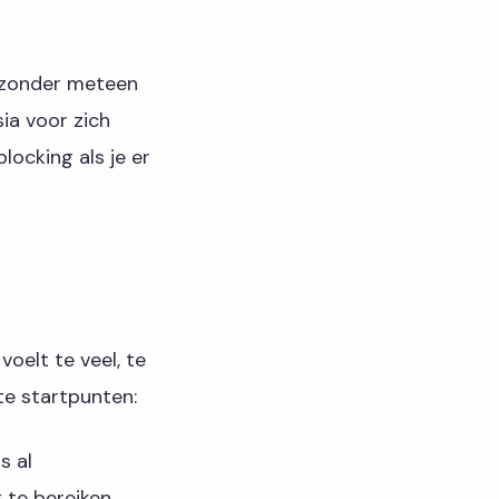
n zonder meteen
sia voor zich
locking als je er
voelt te veel, te
te startpunten:
s al
 te bereiken.