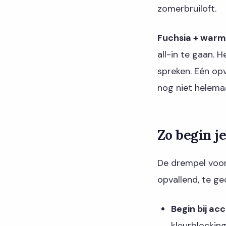
zomerbruiloft.
Fuchsia + warm
all-in te gaan. 
spreken. Eén opv
nog niet helema
Zo begin j
De drempel voor 
opvallend, te ge
Begin bij acc
kleurblocking