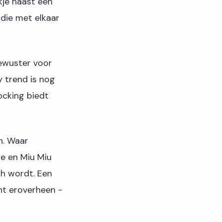
kje naast een
 die met elkaar
bewuster voor
y trend is nog
ocking biedt
n. Waar
we en Miu Miu
ch wordt. Een
int eroverheen -