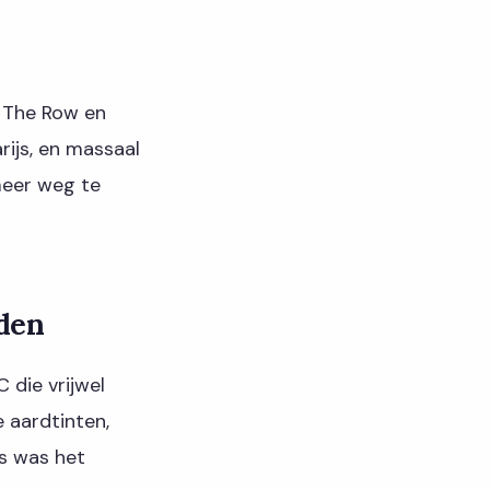
n The Row en
rijs, en massaal
 meer weg te
dden
 die vrijwel
 aardtinten,
s was het