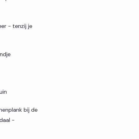
r - tenzij je
ndje
uin
enplank bij de
daal -