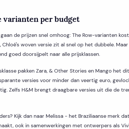
 varianten per budget
 gaan de prijzen snel omhoog: The Row-varianten kos
, Chloé's woven versie zit al snel op het dubbele. Maa
rend goed doorsijpelt naar alle prijsklassen.
jsklasse pakken Zara, & Other Stories en Mango het di
sparante versies voor minder dan veertig euro, gevlo
ftig. Zelfs H&M brengt draagbare versies uit die de tr
onders? Kijk dan naar Melissa - het Braziliaanse merk da
maakt, ook in samenwerkingen met ontwerpers als Viv