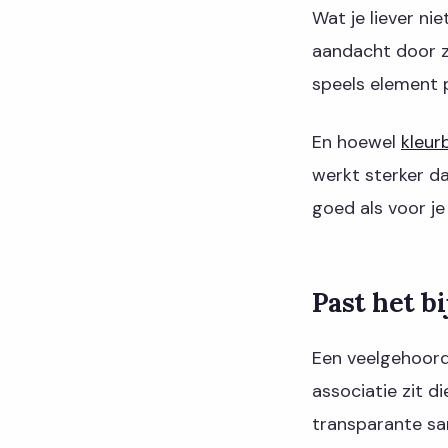
Wat je liever ni
aandacht door zi
speels element p
En hoewel
kleur
werkt sterker da
goed als voor je
Past het bi
Een veelgehoord b
associatie zit d
transparante san