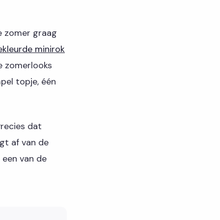
de zomer graag
ekleurde minirok
e zomerlooks
pel topje, één
Precies dat
gt af van de
s een van de