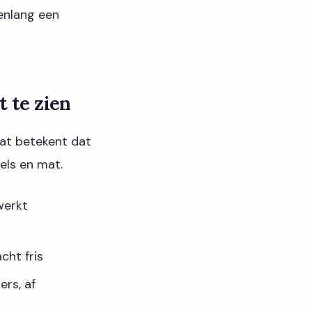
renlang een
t te zien
Dat betekent dat
els en mat.
werkt
ht fris
ers, af