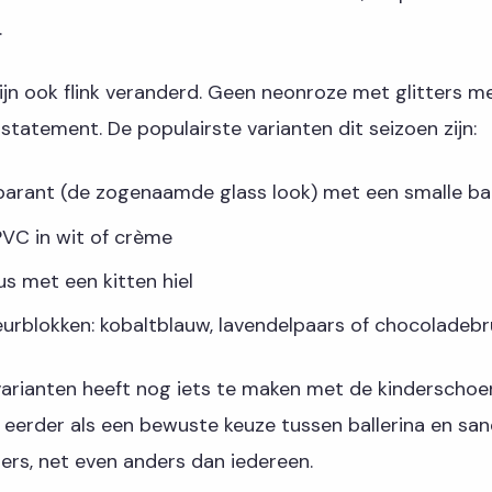
.
ijn ook flink veranderd. Geen neonroze met glitters mee
s statement. De populairste varianten dit seizoen zijn:
parant (de zogenaamde glass look) met een smalle ba
VC in wit of crème
s met een kitten hiel
eurblokken: kobaltblauw, lavendelpaars of chocoladebr
arianten heeft nog iets te maken met de kinderschoen
 eerder als een bewuste keuze tussen ballerina en san
ers, net even anders dan iedereen.