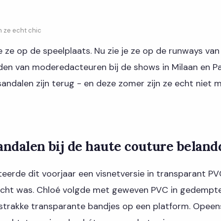
jn ze echt chic
e ze op de speelplaats. Nu zie je ze op de runways va
den van moderedacteuren bij de shows in Milaan en Pa
 sandalen zijn terug - en deze zomer zijn ze echt niet
sandalen bij de haute couture belan
erde dit voorjaar een visnetversie in transparant PVC
cht was. Chloé volgde met geweven PVC in gedempte
strakke transparante bandjes op een platform. Opeen