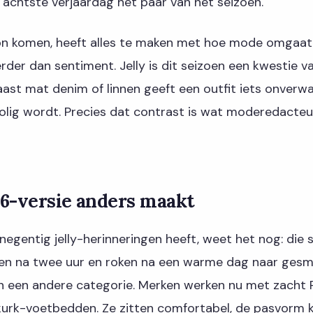
 achtste verjaardag hét paar van het seizoen.
kon komen, heeft alles te maken met hoe mode omgaat
rder dan sentiment. Jelly is dit seizoen een kwestie va
st mat denim of linnen geeft een outfit iets onverwa
jolig wordt. Precies dat contrast is wat moderedacte
6-versie anders maakt
 negentig jelly-herinneringen heeft, weet het nog: die
ren na twee uur en roken na een warme dag naar gesmo
jn een andere categorie. Merken werken nu met zacht 
kurk-voetbedden. Ze zitten comfortabel, de pasvorm k