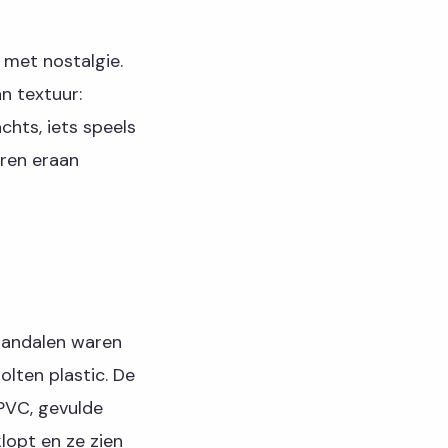
 met nostalgie.
n textuur:
chts, iets speels
uren eraan
 sandalen waren
lten plastic. De
PVC, gevulde
lopt en ze zien