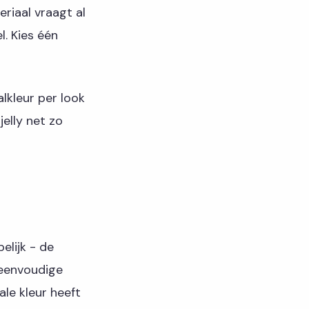
eriaal vraagt al
l. Kies één
alkleur per look
jelly net zo
elijk - de
n eenvoudige
ale kleur heeft