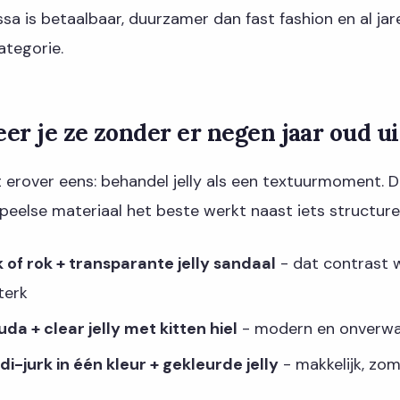
a is betaalbaar, duurzamer dan fast fashion en al ja
ategorie.
er je ze zonder er negen jaar oud ui
et erover eens: behandel jelly als een textuurmoment. 
peelse materiaal het beste werkt naast iets structure
 of rok + transparante jelly sandaal
- dat contrast 
terk
a + clear jelly met kitten hiel
- modern en onverwac
i-jurk in één kleur + gekleurde jelly
- makkelijk, zom