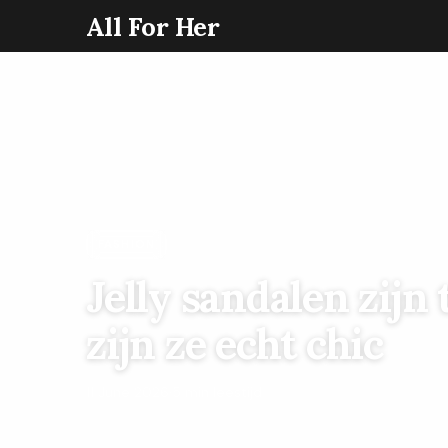
All For Her
FASHION
Jelly sandalen zijn
zijn ze echt chic
11 June 2026
·
5 min leestijd