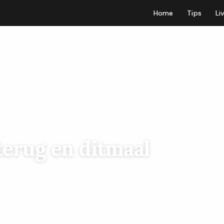
Home
Tips
Li
 terug en ditmaal