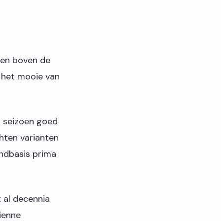
ten boven de
r het mooie van
t seizoen goed
chten varianten
endbasis prima
t al decennia
ienne